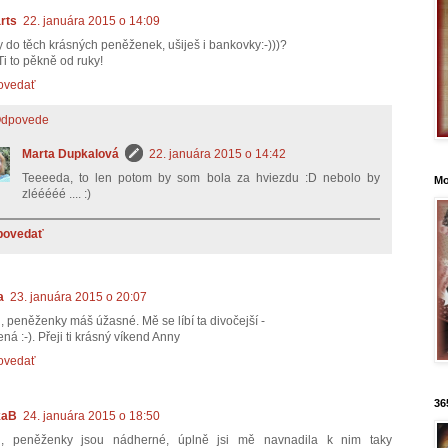
rts
22. januára 2015 o 14:09
y do těch krásných peněženek, ušiješ i bankovky:-)))?
Ti to pěkně od ruky!
ovedať
dpovede
Marta Dupkalová
22. januára 2015 o 14:42
Teeeeda, to len potom by som bola za hviezdu :D nebolo by
Mo
zlééééé .... :)
povedať
a
23. januára 2015 o 20:07
i, peněženky máš úžasné. Mě se líbí ta divočejší -
ná :-). Přeji ti krásný víkend Anny
ovedať
36
kaB
24. januára 2015 o 18:50
i, peněženky jsou nádherné, úplně jsi mě navnadila k nim taky