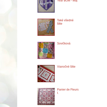
Year BOM - Máj
Také všedné
šitie
Sovičková
Vianočné šitie
Panier de Fleurs
I.