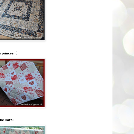
e princeznú
ttle Hazel