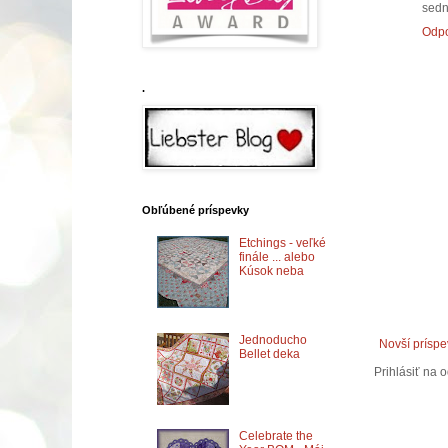
sedn
Odp
.
Obľúbené príspevky
Etchings - veľké
finále ... alebo
Kúsok neba
Jednoducho
Novší prísp
Bellet deka
Prihlásiť na 
Celebrate the