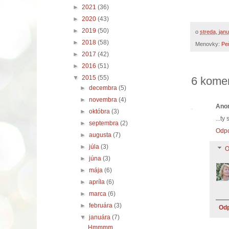
►
2021
(36)
►
2020
(43)
►
2019
(50)
o
streda, jan
►
2018
(58)
Menovky:
Pe
►
2017
(42)
►
2016
(51)
▼
2015
(55)
6 komen
►
decembra
(5)
►
novembra
(4)
Ano
►
októbra
(3)
...ty
►
septembra
(2)
Odp
►
augusta
(7)
►
júla
(3)
O
►
júna
(3)
►
mája
(6)
►
apríla
(6)
►
marca
(6)
►
februára
(3)
Od
▼
januára
(7)
Hmmmm ...