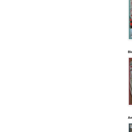
Bl
An