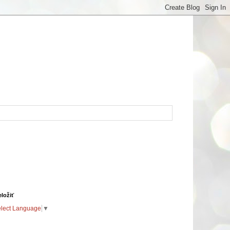
eložiť
lect Language
▼