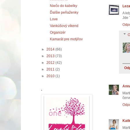
Niečo do kabelky
Leza
Ďalšie peňaženky
A kd
Jde 
Love
Odp
Vankúšový víkend
Organizér
O
Kamarát pre motýľov
►
2014
(66)
►
2013
(73)
►
2012
(42)
Od
►
2011
(2)
►
2010
(1)
Ann
.
Mart
červe
Odp
Kat
Mart