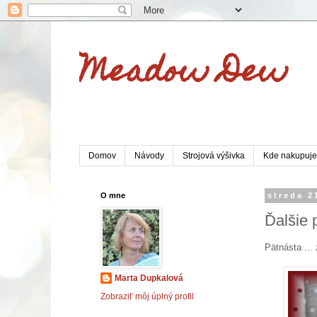
Meadow Dew
Domov
Návody
Strojová výšivka
Kde nakupuj
O mne
streda 2
Ďalšie
Pätnásta ...
Marta Dupkalová
Zobraziť môj úplný profil