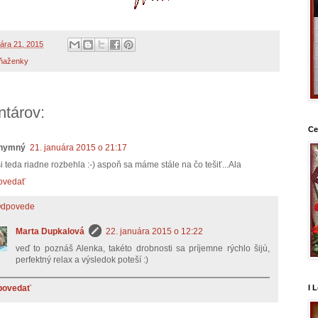
uára 21, 2015
ňaženky
tárov:
Ce
nymný
21. januára 2015 o 21:17
 si teda riadne rozbehla :-) aspoň sa máme stále na čo tešiť...Ala
ovedať
dpovede
Marta Dupkalová
22. januára 2015 o 12:22
veď to poznáš Alenka, takéto drobnosti sa príjemne rýchlo šijú,
perfektný relax a výsledok poteší :)
povedať
I 