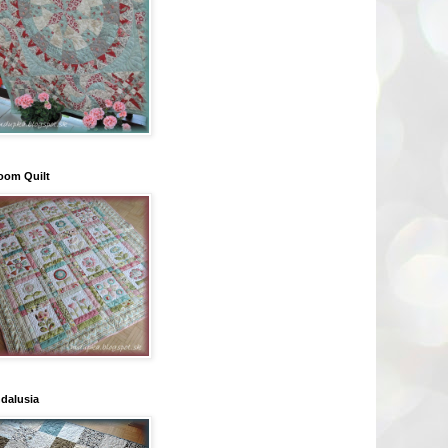
oom Quilt
dalusia