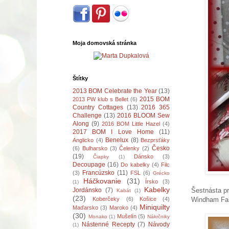
Moja domovská stránka
Štítky
2013 BOM Celebrate the Year
(13)
2015 BOM
2013 PW klub s Bellet
(6)
Country Cottages
(13)
2016 365
Challenge
(13)
2016 BLOOM Sew
Along
(9)
2016 BOM Little Hazel
(4)
2017 BOM I Love Home
(11)
Benelux
(8)
Anglicko
(4)
Bezprsťáky
Česko
(6)
Bulharsko
(3)
Čelenky
(2)
(19)
Dánsko
(3)
Čiapky
(1)
Decoupage
(16)
Do kabelky
(4)
Filc
Francúzsko
(11)
(3)
FSL
(6)
Grécko
Háčkovanie
(31)
Írsko
(3)
(1)
Kabelky
Šestnásta pr
Jordánsko
(7)
Kabát
(1)
(23)
Windham Fab
Koberčeky
(6)
Košice
(4)
Miniquilty
Maďarsko
(3)
Maroko
(4)
(30)
Mušelín
(5)
Monako
(1)
Nákrčniky
Nástenné Recepty
(7)
Návody
(1)