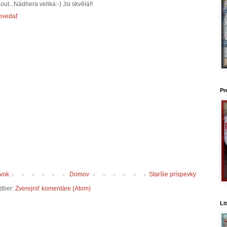
out...Nádhera veliká:-) Jsi skvělá!!
ovedať
Pr
evok
Domov
Staršie príspevky
odber:
Zverejniť komentáre (Atom)
Li