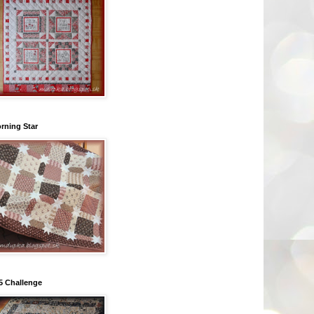
rning Star
5 Challenge